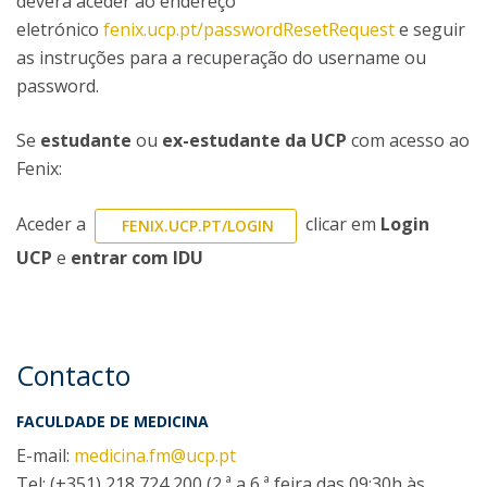
deverá aceder ao endereço
eletrónico
fenix.ucp.pt/passwordResetRequest
e seguir
as instruções para a recuperação do username ou
password.
Se
estudante
ou
ex-estudante da UCP
com acesso ao
Fenix:
Aceder a
clicar em
Login
FENIX.UCP.PT/LOGIN
UCP
e
entrar com IDU
Contacto
FACULDADE DE MEDICINA
E-mail:
medicina.fm@ucp.pt
Tel: (+351) 218 724 200 (2.ª a 6.ª feira das 09:30h às