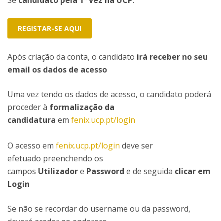
Se
candidato pela 1ª vez na UCP
:
REGISTAR-SE AQUI
Após criação da conta, o candidato
irá receber no seu
email os dados de acesso
Uma vez tendo os dados de acesso, o candidato poderá
proceder à
formalização da
candidatura
em
fenix.ucp.pt/login
O acesso em
fenix.ucp.pt/login
deve ser
efetuado preenchendo os
campos
Utilizador
e
Password
e de seguida
clicar em
Login
Se não se recordar do username ou da password,