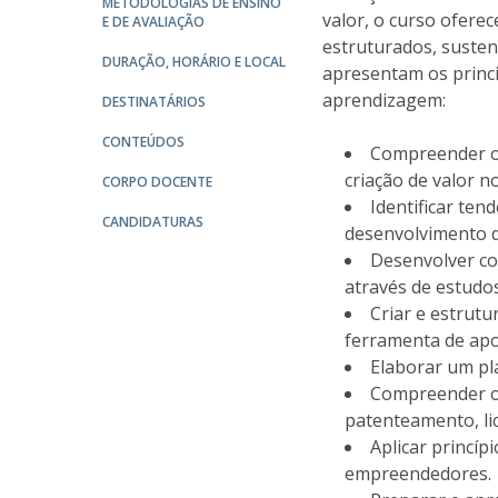
Committees
METODOLOGIAS DE ENSINO
valor, o curso ofere
E DE AVALIAÇÃO
Applications
estruturados, susten
Awards
DURAÇÃO, HORÁRIO E LOCAL
apresentam os princi
Team and Contacts
aprendizagem:
DESTINATÁRIOS
Terms and Conditions
CONTEÚDOS
Compreender o
criação de valor n
CORPO DOCENTE
Identificar te
CANDIDATURAS
desenvolvimento d
Desenvolver co
através de estudo
Criar e estrut
ferramenta de apo
Elaborar um pl
Compreender os
patenteamento, li
Aplicar princíp
empreendedores.