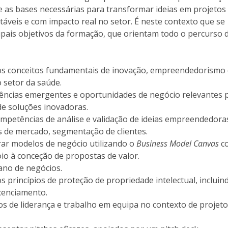
D
Conhecer a FM
ce as bases necessárias para transformar ideias em projetos
P
M
Estudantes Embaixadores
táveis e com impacto real no setor. É neste contexto que se
pais objetivos da formação, que orientam todo o percurso 
s conceitos fundamentais de inovação, empreendedorismo
o setor da saúde.
ndências emergentes e oportunidades de negócio relevantes 
e soluções inovadoras.
mpetências de análise e validação de ideias empreendedora
s de mercado, segmentação de clientes.
urar modelos de negócio utilizando o
Business Model Canvas
c
io à conceção de propostas de valor.
ano de negócios.
 princípios de proteção de propriedade intelectual, incluin
cenciamento.
ios de liderança e trabalho em equipa no contexto de projet