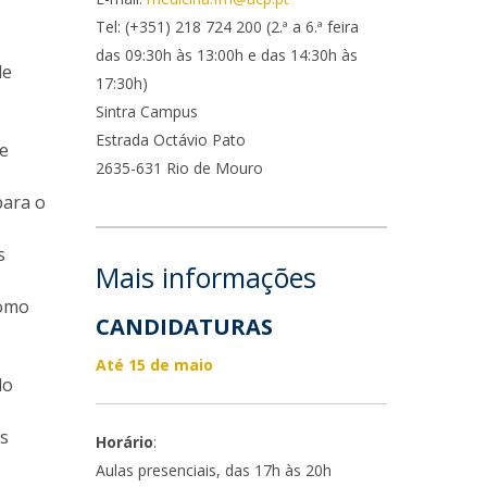
ocentes
Tel: (+351) 218 724 200 (2.ª a 6.ª feira
ós-Doutoramento em Bioética
edia & Público
das 09:30h às 13:00h e das 14:30h às
de
17:30h)
Sintra Campus
Estrada Octávio Pato
 e
2635-631 Rio de Mouro
para o
s
Mais informações
omo
CANDIDATURAS
Até 15 de maio
do
os
Horário
:
Aulas presenciais, das 17h às 20h