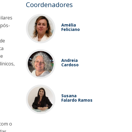
Coordenadores
ilares
 pós-
Amélia
Feliciano
ade
ta
de
Andreia
ínicos,
Cardoso
Susana
Falardo Ramos
 com o
das