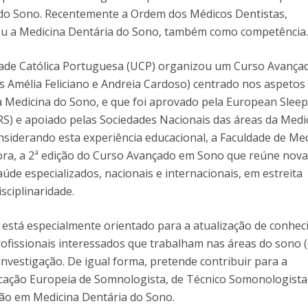
do Sono. Recentemente a Ordem dos Médicos Dentistas,
u a Medicina Dentária do Sono, também como competência
dade Católica Portuguesa (UCP) organizou um Curso Avança
 Amélia Feliciano e Andreia Cardoso) centrado nos aspetos
a Medicina do Sono, e que foi aprovado pela European Slee
RS) e apoiado pelas Sociedades Nacionais das áreas da Medi
nsiderando esta experiência educacional, a Faculdade de Me
ora, a 2ª edição do Curso Avançado em Sono que reúne nov
aúde especializados, nacionais e internacionais, em estreita
sciplinaridade.
 está especialmente orientado para a atualização de conhe
rofissionais interessados que trabalham nas áreas do sono (
investigação. De igual forma, pretende contribuir para a
icação Europeia de Somnologista, de Técnico Somonologista
ão em Medicina Dentária do Sono.