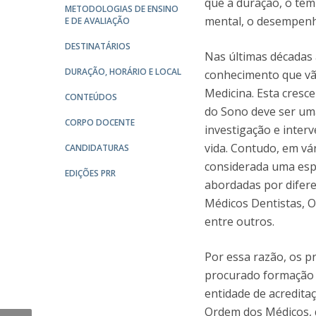
que a duração, o tem
Committees
METODOLOGIAS DE ENSINO
Applications
mental, o desempenh
E DE AVALIAÇÃO
Awards
DESTINATÁRIOS
Team and Contacts
Nas últimas décadas 
DURAÇÃO, HORÁRIO E LOCAL
Terms and Conditions
conhecimento que vão
Medicina. Esta cresc
CONTEÚDOS
do Sono deve ser uma
CORPO DOCENTE
investigação e inter
vida. Contudo, em vá
CANDIDATURAS
considerada uma esp
EDIÇÕES PRR
abordadas por difere
Médicos Dentistas, Ot
entre outros.
Por essa razão, os p
procurado formação e
entidade de acredita
Ordem dos Médicos, q