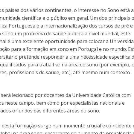
s países dos vários continentes, o interesse no Sono está a
unidade científica e o público em geral. Um dos principais p
lica Portuguesa é a internacionalização dos cursos de pré e
 sono um problema de saúde pública a nível mundial, este
nal é uma excelente oportunidade para colocar a Universid
pção para a formação em sono em Portugal e no mundo. Es
iversitário pretende responder a uma necessidade específica 
qualificados para trabalhar na área do sono (por exemplo, cl
res, profissionais de saúde, etc.), até mesmo num contexto
será lecionado por docentes da Universidade Católica com
s neste campo, bem como por especialistas nacionais e
dados oriundos das diferentes áreas do sono.
ão desta formação surge num momento crucial e coincidente
global na área sono, decorrente do aumento da prevalência 