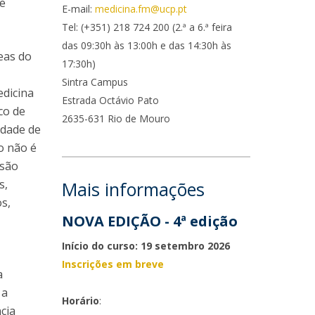
 e
ocentes
E-mail:
medicina.fm@ucp.pt
ós-Doutoramento em Bioética
edia & Público
Tel: (+351) 218 724 200 (2.ª a 6.ª feira
das 09:30h às 13:00h e das 14:30h às
eas do
17:30h)
Sintra Campus
edicina
Estrada Octávio Pato
co de
2635-631 Rio de Mouro
idade de
o não é
 são
s,
Mais informações
os,
NOVA EDIÇÃO - 4ª edição
Início do curso: 19 setembro 2026
Inscrições em breve
a
 a
Horário
:
cia