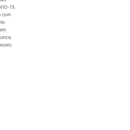
VID-19.
a com
te.
ram
nunca,
nesses