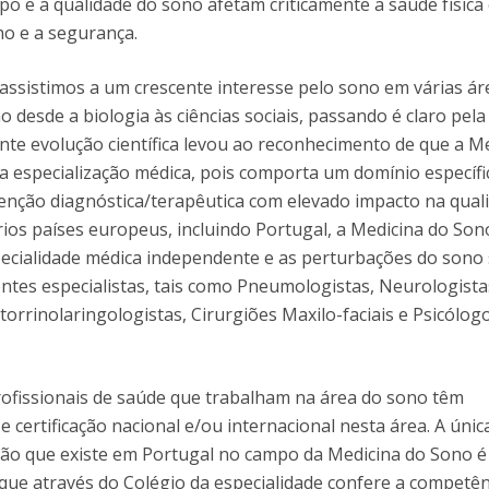
po e a qualidade do sono afetam criticamente a saúde física
D
Conhecer a FM
o e a segurança.
P
M
Estudantes Embaixadores
assistimos a um crescente interesse pelo sono em várias ár
 desde a biologia às ciências sociais, passando é claro pela
ente evolução científica levou ao reconhecimento de que a M
 especialização médica, pois comporta um domínio específi
venção diagnóstica/terapêutica com elevado impacto na qual
rios países europeus, incluindo Portugal, a Medicina do Son
ecialidade médica independente e as perturbações do sono
ntes especialistas, tais como Pneumologistas, Neurologista
orrinolaringologistas, Cirurgiões Maxilo-faciais e Psicólog
rofissionais de saúde que trabalham na área do sono têm
 certificação nacional e/ou internacional nesta área. A únic
ção que existe em Portugal no campo da Medicina do Sono é
ue através do Colégio da especialidade confere a competên