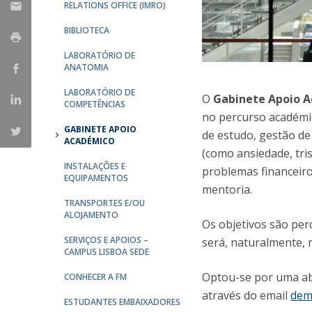
Committees
RELATIONS OFFICE (IMRO)
Applications
BIBLIOTECA
Awards
Team and Contacts
LABORATÓRIO DE
ANATOMIA
Terms and Conditions
LABORATÓRIO DE
O
Gabinete Apoio 
COMPETÊNCIAS
no percurso académic
GABINETE APOIO
de estudo, gestão de
ACADÉMICO
(como ansiedade, tris
INSTALAÇÕES E
problemas financeiro
EQUIPAMENTOS
mentoria.
TRANSPORTES E/OU
ALOJAMENTO
Os objetivos são per
SERVIÇOS E APOIOS –
será, naturalmente,
CAMPUS LISBOA SEDE
Optou-se por uma ab
CONHECER A FM
através do email
dem
ESTUDANTES EMBAIXADORES