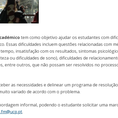
D
Conhecer a FM
P
M
Estudantes Embaixadores
Académico
tem como objetivo ajudar os estudantes com difi
o. Essas dificuldades incluem questões relacionadas com 
 tempo, insatisfação com os resultados, sintomas psicológic
teza ou dificuldades de sono), dificuldades de relacionament
s, entre outros, que não possam ser resolvidos no process
ceber as necessidades e delinear um programa de resolução
 muito variado de acordo com o problema.
ordagem informal, podendo o estudante solicitar uma mar
.fm@ucp.pt
.