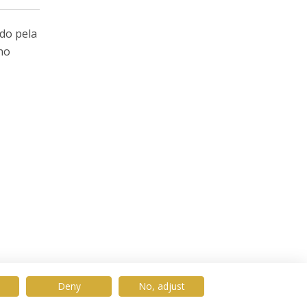
ado pela
no
Deny
No, adjust