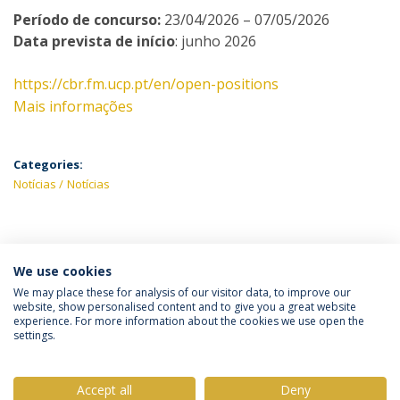
Período de concurso:
23/04/2026 – 07/05/2026
Data prevista de início
: junho 2026
https://cbr.fm.ucp.pt/en/open-positions
Mais informações
Categories:
Notícias
Notícias
ÚLTIMAS NOTÍCIAS
We use cookies
We may place these for analysis of our visitor data, to improve our
website, show personalised content and to give you a great website
experience. For more information about the cookies we use open the
Política de Privacidade
Termos & Condições
settings.
Direitos do Titular dos Dados
Accept all
Deny