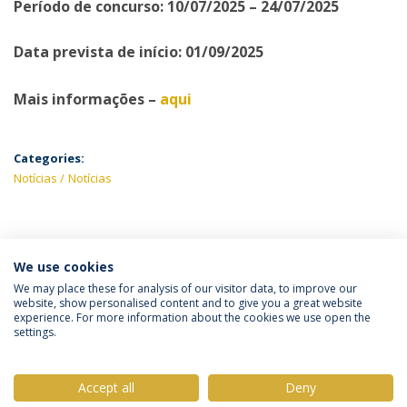
Período de concurso: 10/07/2025 – 24/07/2025
Data prevista de início: 01/09/2025
Mais informações –
aqui
Categories:
Notícias
Notícias
ÚLTIMAS NOTÍCIAS
We use cookies
We may place these for analysis of our visitor data, to improve our
website, show personalised content and to give you a great website
experience. For more information about the cookies we use open the
Política de Privacidade
Termos & Condições
settings.
Direitos do Titular dos Dados
Accept all
Deny