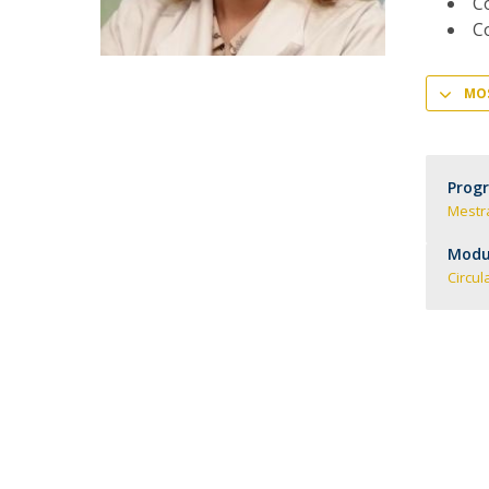
Co
Committees
C
Applications
Awards
Team and Contacts
MOS
Terms and Conditions
Prog
Mestr
Modul
Circul