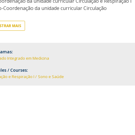
ordenação da unidade curricular Circulação e Respiração I
D
Conhecer a FM
o-Coordenação da unidade curricular Circulação
P
M
Estudantes Embaixadores
TRAR MAIS
ramas:
ado Integrado em Medicina
es / Courses:
ação e Respiração I
Sono e Saúde