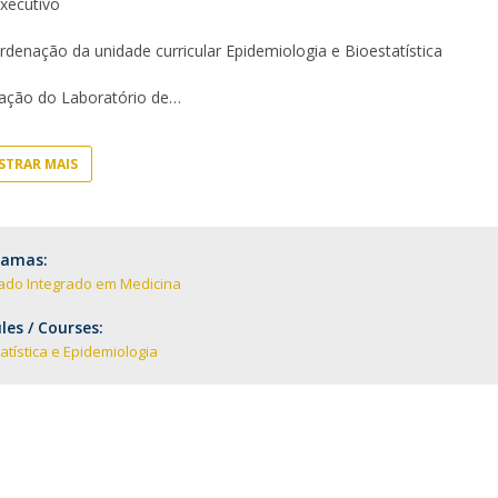
Executivo
D
Conhecer a FM
P
M
Estudantes Embaixadores
rdenação da unidade curricular Epidemiologia e Bioestatística
ção do Laboratório de
TRAR MAIS
ramas:
ado Integrado em Medicina
es / Courses:
atística e Epidemiologia