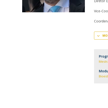
Committees
Diretor 
Applications
Vice-Coo
Awards
Team and Contacts
Coordena
Terms and Conditions
MOS
Prog
Mestr
Modul
Bioest