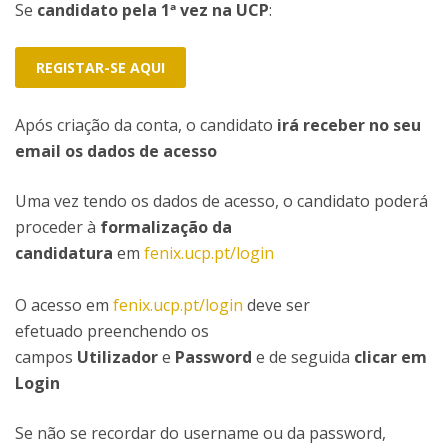
Se
candidato pela 1ª vez na UCP
:
REGISTAR-SE AQUI
Após criação da conta, o candidato
irá receber no seu
email os dados de acesso
Uma vez tendo os dados de acesso, o candidato poderá
proceder à
formalização da
candidatura
em
fenix.ucp.pt/login
O acesso em
fenix.ucp.pt/login
deve ser
efetuado preenchendo os
campos
Utilizador
e
Password
e de seguida
clicar em
Login
Se não se recordar do username ou da password,