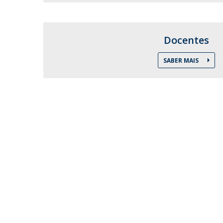
Committees
Applications
Awards
Docentes
Team and Contacts
Terms and Conditions
SABER MAIS