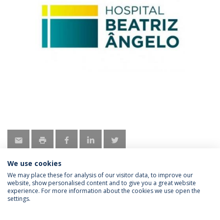
We use cookies
We may place these for analysis of our visitor data, to improve our
website, show personalised content and to give you a great website
experience. For more information about the cookies we use open the
Política de Privacidade
Termos & Condições
settings.
Direitos do Titular dos Dados