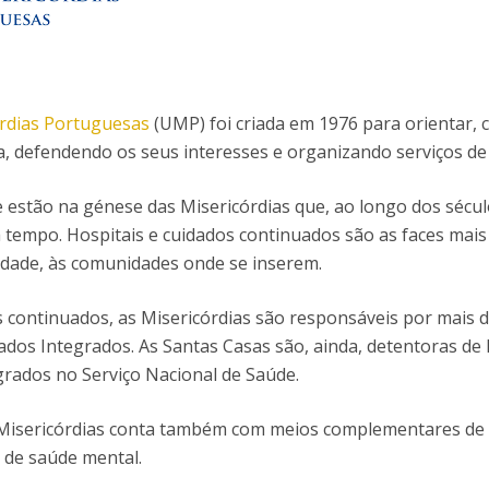
D
Conhecer a FM
P
M
Estudantes Embaixadores
órdias Portuguesas
(UMP) foi criada em 1976 para orientar, 
a, defendendo os seus interesses e organizando serviços d
 estão na génese das Misericórdias que, ao longo dos sécul
tempo. Hospitais e cuidados continuados são as faces mais v
idade, às comunidades onde se inserem.
 continuados, as Misericórdias são responsáveis por mais 
dos Integrados. As Santas Casas são, ainda, detentoras de h
grados no Serviço Nacional de Saúde.
Misericórdias conta também com meios complementares de di
 de saúde mental.