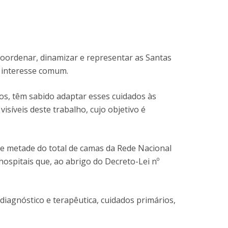
ocentes
ós-Doutoramento em Bioética
edia & Público
coordenar, dinamizar e representar as Santas
e interesse comum.
os, têm sabido adaptar esses cuidados às
isíveis deste trabalho, cujo objetivo é
de metade do total de camas da Rede Nacional
ospitais que, ao abrigo do Decreto-Lei nº
agnóstico e terapêutica, cuidados primários,