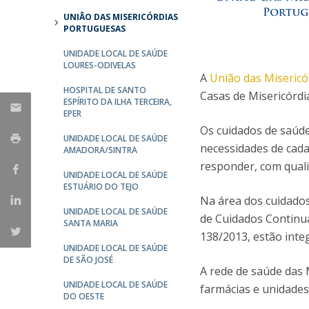
Committees
UNIÃO DAS MISERICÓRDIAS
Applications
PORTUGUESAS
Awards
Team and Contacts
UNIDADE LOCAL DE SAÚDE
LOURES-ODIVELAS
Terms and Conditions
A
União das Miseric
HOSPITAL DE SANTO
Casas de Misericórdi
ESPÍRITO DA ILHA TERCEIRA,
EPER
Os cuidados de saúde
UNIDADE LOCAL DE SAÚDE
necessidades de cada 
AMADORA/SINTRA
responder, com qual
UNIDADE LOCAL DE SAÚDE
ESTUÁRIO DO TEJO
Na área dos cuidados
UNIDADE LOCAL DE SAÚDE
de Cuidados Continua
SANTA MARIA
138/2013, estão inte
UNIDADE LOCAL DE SAÚDE
DE SÃO JOSÉ
A rede de saúde das 
UNIDADE LOCAL DE SAÚDE
farmácias e unidades
DO OESTE