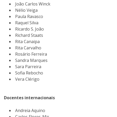
João Carlos Winck
Nélio Veiga
Paula Ravasco
Raquel Silva
Ricardo S. João
Richard Staats
Rita Canaipa
Rita Carvalho
Rosário Ferreira
Sandra Marques
Sara Parreira
Sofia Rebocho
Vera Clérigo
Docentes internacionais
Andreia Aquino
Carlos Flores-Mir