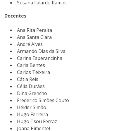
Susana Falardo Ramos
Docentes
Ana Rita Peralta
Ana Santa Clara
André Alves
Armando Dias da Silva
Carina Esperancinha
Carla Bentes
Carlos Teixeira
Cátia Reis
Célia Durães
Dina Grencho
Frederico Simões Couto
Hélder Simão
Hugo Ferreira
Hugo Tsou Ferraz
Joana Pimentel