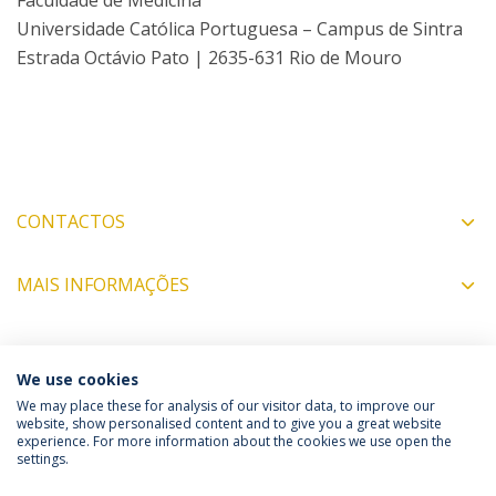
Faculdade de Medicina
Universidade Católica Portuguesa – Campus de Sintra
Estrada Octávio Pato | 2635-631 Rio de Mouro
CONTACTOS
MAIS INFORMAÇÕES
COORDENADORES
We use cookies
We may place these for analysis of our visitor data, to improve our
website, show personalised content and to give you a great website
experience. For more information about the cookies we use open the
Política de Privacidade
Termos & Condições
settings.
Direitos do Titular dos Dados