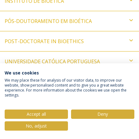
INSTITUTO DE BIOÉTICA
PÓS-DOUTORAMENTO EM BIOÉTICA
POST-DOCTORATE IN BIOETHICS
UNIVERSIDADE CATÓLICA PORTUGUESA
We use cookies
We may place these for analysis of our visitor data, to improve our
Política de Privacidade
Termos & Condições
website, show personalised content and to give you a great website
Direitos do Titular dos Dados
experience. For more information about the cookies we use open the
settings.
Accept all
Deny
© 2026 Universidade Católica Portuguesa
No, adjust