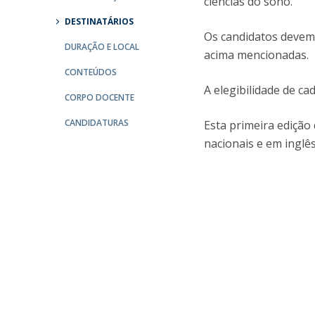
ciências do sono.
Committees
Applications
DESTINATÁRIOS
Os candidatos devem
Awards
DURAÇÃO E LOCAL
acima mencionadas.
Team and Contacts
Terms and Conditions
CONTEÚDOS
A elegibilidade de c
CORPO DOCENTE
CANDIDATURAS
Esta primeira ediçã
nacionais e em inglê