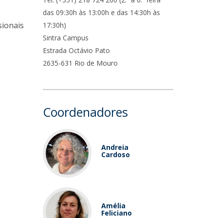
ocentes
das 09:30h às 13:00h e das 14:30h às
ós-Doutoramento em Bioética
edia & Público
sionais
17:30h)
Sintra Campus
Estrada Octávio Pato
2635-631 Rio de Mouro
Coordenadores
Andreia
Cardoso
Amélia
Feliciano