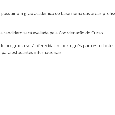
D
Conhecer a FM
P
M
Estudantes Embaixadores
 possuir um grau académico de base numa das áreas profis
ada candidato será avaliada pela Coordenação do Curso.
o do programa será oferecida em português para estudantes
s para estudantes internacionais.