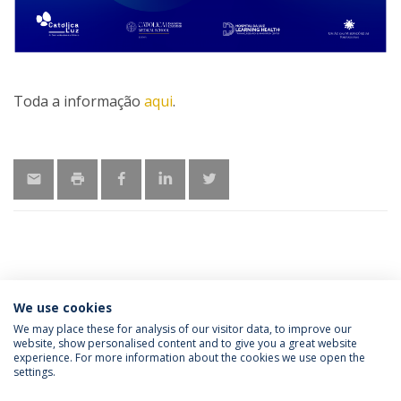
Toda a informação
aqui
.
MAIS INFORMAÇÕES
We use cookies
We may place these for analysis of our visitor data, to improve our
website, show personalised content and to give you a great website
experience. For more information about the cookies we use open the
Política de Privacidade
Termos & Condições
settings.
Direitos do Titular dos Dados