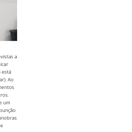
vistas a
icar
 está
r). Ao
mentos
ros.
ue um
, punção
manobras
 e