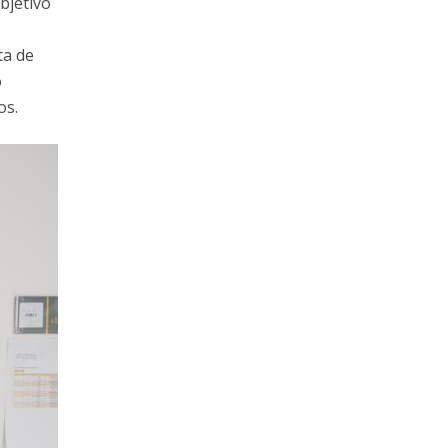
bjetivo
ta de
o
os.