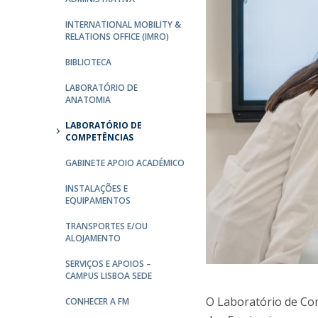
Committees
Applications
INTERNATIONAL MOBILITY &
RELATIONS OFFICE (IMRO)
Awards
Team and Contacts
BIBLIOTECA
Terms and Conditions
LABORATÓRIO DE
ANATOMIA
LABORATÓRIO DE
COMPETÊNCIAS
GABINETE APOIO ACADÉMICO
INSTALAÇÕES E
EQUIPAMENTOS
TRANSPORTES E/OU
ALOJAMENTO
SERVIÇOS E APOIOS –
CAMPUS LISBOA SEDE
O Laboratório de Com
CONHECER A FM