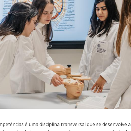
D
Conhecer a FM
P
M
Estudantes Embaixadores
petências é uma disciplina transversal que se desenvolve 