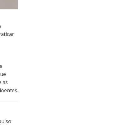
s
aticar
b
ue
que
e as
doentes.
pulso