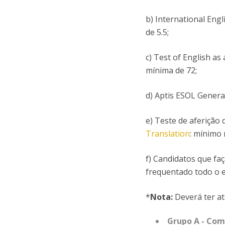
b) International Eng
de 5.5;
c) Test of English a
mínima de 72;
d) Aptis ESOL General
e) Teste de aferição
Translation
: mínimo 
f) Candidatos que fa
frequentado todo o e
*
Nota:
Deverá ter a
Grupo A - Com