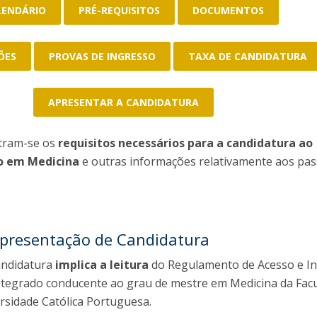
D
Conhecer a FM
LENDÁRIO
PRÉ-REQUISITOS
DOCUMENTOS
P
M
Estudantes Embaixadores
ÕES
PROVAS DE INGRESSO
TAXA DE CANDIDATURA
APRESENTAR A CANDIDATURA
tram-se os
requisitos necessários para a candidatura ao
o em Medicina
e outras informações relativamente aos pas
Apresentação de Candidatura
andidatura
implica a leitura
do Regulamento de Acesso e I
integrado conducente ao grau de mestre em Medicina da Fac
rsidade Católica Portuguesa.