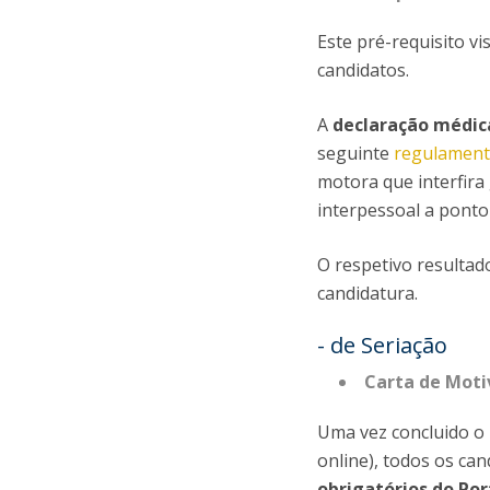
Este pré-requisito v
candidatos.
A
declaração médic
seguinte
regulamen
motora que interfir
interpessoal a ponto
O respetivo resultad
candidatura.
- de Seriação
Carta de Moti
Uma vez concluido o 
online), todos os ca
obrigatórios do Por