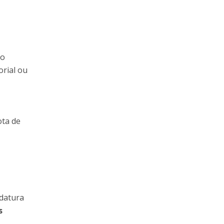
no
orial ou
ota de
idatura
s