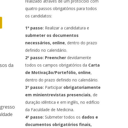
ocentes
realizado através de um protocolo com
ós-Doutoramento em Bioética
edia & Público
quatro passos obrigatórios para todos
os candidatos:
1ª passo:
Realizar a candidatura e
submeter os documentos
necessários, online
, dentro do prazo
definido no calendário.
2º passo: Preencher
devidamente
sos da
todos os campos obrigatórios da
Carta
de Motivação/Portefólio, online
,
dentro do prazo definido no calendário.
3º passo:
Participar
obrigatoriamente
em
minientrevistas presenciais
, de
duração idêntica e em inglês, no edifício
ngresso
da Faculdade de Medicina.
uldade
4º passo:
Submeter todos os
dados e
documentos obrigatórios finais,