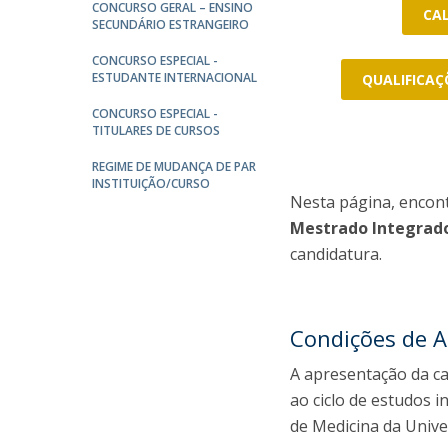
Committees
CONCURSO GERAL – ENSINO
CA
SECUNDÁRIO ESTRANGEIRO
Applications
Awards
CONCURSO ESPECIAL -
Team and Contacts
ESTUDANTE INTERNACIONAL
QUALIFICAÇ
Terms and Conditions
CONCURSO ESPECIAL -
TITULARES DE CURSOS
REGIME DE MUDANÇA DE PAR
INSTITUIÇÃO/CURSO
Nesta página, encon
Mestrado Integrad
candidatura.
Condições de 
A apresentação da c
ao ciclo de estudos 
de Medicina da Unive