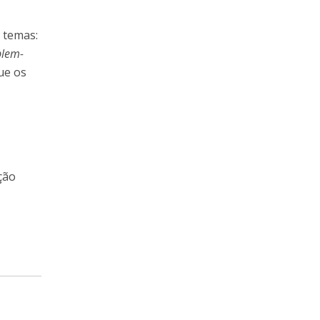
 temas:
blem-
que os
s
ção