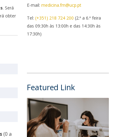
E-mail:
medicina.fm@ucp.pt
os
. Será
rá obter
Tel:
(+351) 218 724 200
(2.ª a 6.ª feira
das 09:30h às 13:00h e das 14:30h às
17:30h)
Featured Link
s
(0 a