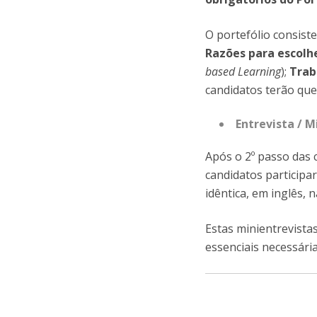
O portefólio consist
Razões para escolh
based Learning
);
Trab
candidatos terão que
Entrevista / M
Após o 2º passo das 
candidatos particip
idêntica, em inglês, 
Estas minientrevista
essenciais necessári