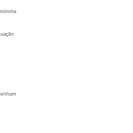
o mínima
ntuação
 tenham