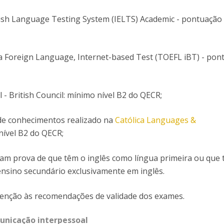
lish Language Testing System (IELTS) Academic - pontuaçã
s a Foreign Language, Internet-based Test (TOEFL iBT) - po
 - British Council: mínimo nível B2 do QECR;
 de conhecimentos realizado na
Católica Languages &
nível B2 do QECR;
çam prova de que têm o inglês como língua primeira ou que
nsino secundário exclusivamente em inglês.
tenção às recomendações de validade dos exames.
unicação interpessoal