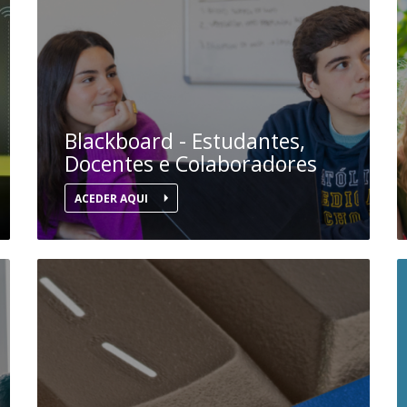
D
Conhecer a FM
P
M
Estudantes Embaixadores
Blackboard - Estudantes,
Docentes e Colaboradores
ACEDER AQUI