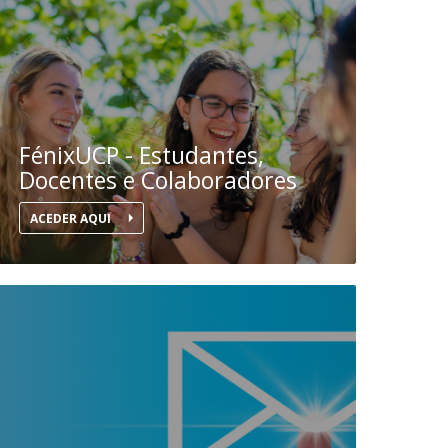
ocentes
ós-Doutoramento em Bioética
edia & Público
FénixUCP - Estudantes,
Docentes e Colaboradores
ACEDER AQUI