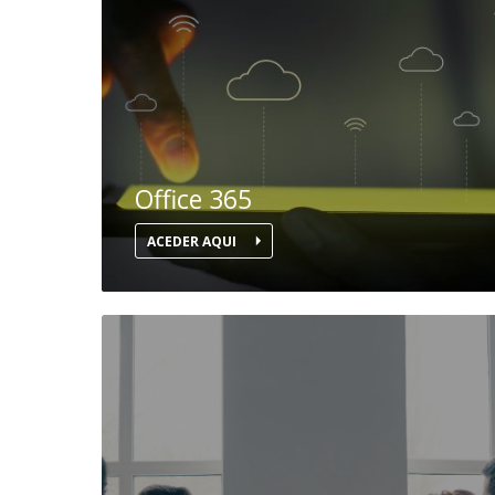
Committees
Applications
Awards
Team and Contacts
Terms and Conditions
Office 365
ACEDER AQUI