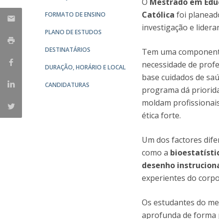
O
Mestrado em Educ
Committees
Applications
Católica
foi planeado
FORMATO DE ENSINO
Awards
investigação e lider
PLANO DE ESTUDOS
Team and Contacts
DESTINATÁRIOS
Terms and Conditions
Tem uma component
necessidade de prof
DURAÇÃO, HORÁRIO E LOCAL
base cuidados de saú
CANDIDATURAS
programa dá priorida
moldam profissionai
ética forte.
Um dos factores dif
como a
bioestatísti
desenho instrucion
experientes do corp
Os estudantes do me
aprofunda de forma p