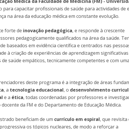
ação Médica da Faculdade de Medicina (FM) - Universi
D
Conhecer a FM
 para capacitar profissionais de saúde para actividades de 
P
M
Estudantes Embaixadores
ança na área da educação médica em constante evolução.
e forte de
inovação pedagógica
, e responde à crescente
essores pedagogicamente qualificados na área da saúde. Te
de baseados em evidência científica e centrados nas pessoa
de à criação de experiências de aprendizagem significativas
s de saúde empáticos, tecnicamente competentes e com um
erenciadores deste programa é a integração de áreas funda
ca
, a
tecnologia educacional
, o
desenvolvimento curricul
al
e a
ética
, todas coordenadas por professores e investig
o docente da FM e do Departamento de Educação Médica.
strado beneficiam de um
currículo em espiral
, que revisita
rogressiva os tópicos nucleares, de modo a reforçar a