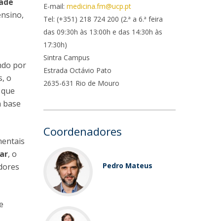
dade
ocentes
E-mail:
medicina.fm@ucp.pt
ensino,
ós-Doutoramento em Bioética
edia & Público
Tel: (+351) 218 724 200 (2.ª a 6.ª feira
das 09:30h às 13:00h e das 14:30h às
17:30h)
Sintra Campus
ndo por
Estrada Octávio Pato
s, o
2635-631 Rio de Mouro
 que
a base
Coordenadores
mentais
ar
, o
Pedro Mateus
adores
 e