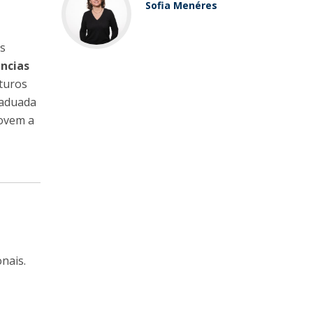
Sofia Menéres
os
ncias
uturos
raduada
movem a
e
nais.