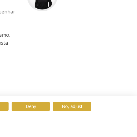
e
penhar
ismo,
esta
Deny
No, adjust
© 2026 Universidade Católica Portuguesa