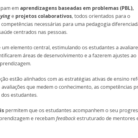
D
Conhecer a FM
cipam em
aprendizagens baseadas em problemas (PBL),
P
M
Estudantes Embaixadores
aying
e
projetos colaborativos
, todos orientados para o
 competências necessárias para uma pedagogia diferenciad
saúde centrados nas pessoas.
 um elemento central, estimulando os estudantes a avaliar
ntificarem áreas de desenvolvimento e a fazerem ajustes ao
aprendizagem.
ção estão alinhados com as estratégias ativas de ensino ref
iza avaliações que medem o conhecimento, as competências pr
 dos estudantes.
is
permitem que os estudantes acompanhem o seu progres
prendizagem e recebam
feedback
estruturado de mentores 