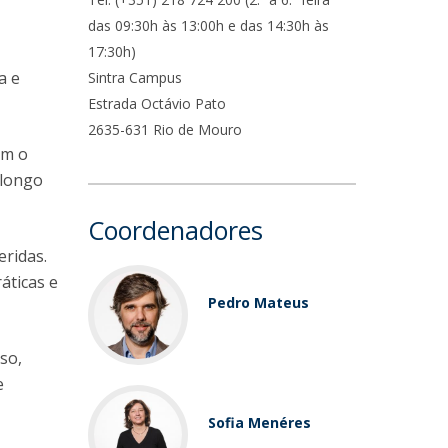
ocentes
das 09:30h às 13:00h e das 14:30h às
ós-Doutoramento em Bioética
edia & Público
17:30h)
a e
Sintra Campus
Estrada Octávio Pato
2635-631 Rio de Mouro
em o
 longo
Coordenadores
eridas.
áticas e
Pedro Mateus
so,
e
Sofia Menéres