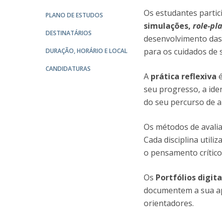
Committees
Os estudantes parti
Applications
PLANO DE ESTUDOS
simulações,
role-pl
Awards
DESTINATÁRIOS
desenvolvimento das
Team and Contacts
para os cuidados de 
Terms and Conditions
DURAÇÃO, HORÁRIO E LOCAL
CANDIDATURAS
A
prática reflexiva
é
seu progresso, a ide
do seu percurso de 
Os métodos de avalia
Cada disciplina util
o pensamento crítico
Os
Portfólios digita
documentem a sua a
orientadores.