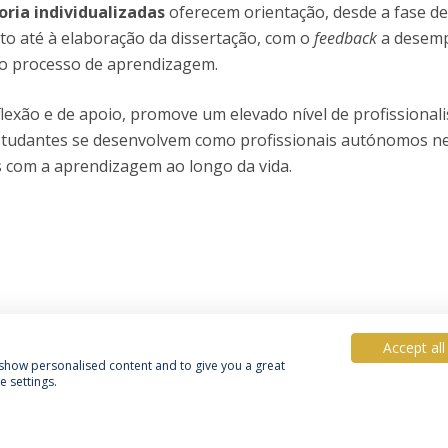
ria individualizadas
oferecem orientação, desde a fase d
to até à elaboração da dissertação, com o
feedback
a desem
no processo de aprendizagem.
flexão e de apoio, promove um elevado nível de profissional
studantes se desenvolvem como profissionais autónomos n
 com a aprendizagem ao longo da vida.
Accept all
, show personalised content and to give you a great
 settings.
Política de Privacidade
Termos & Condições