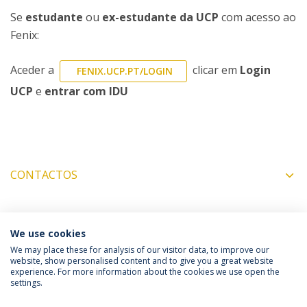
Se
estudante
ou
ex-estudante da UCP
com acesso ao
Fenix:
Aceder a
clicar em
Login
FENIX.UCP.PT/LOGIN
UCP
e
entrar com IDU
CONTACTOS
COORDENADORES
We use cookies
We may place these for analysis of our visitor data, to improve our
website, show personalised content and to give you a great website
experience. For more information about the cookies we use open the
Política de Privacidade
Termos & Condições
settings.
Direitos do Titular dos Dados