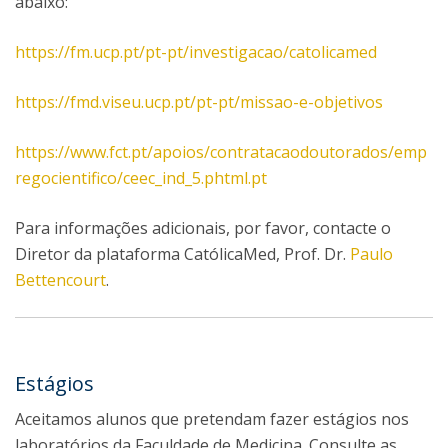
abaixo:
https://fm.ucp.pt/pt-pt/investigacao/catolicamed
https://fmd.viseu.ucp.pt/pt-pt/missao-e-objetivos​
https://www.fct.pt/apoios/contratacaodoutorados/emp
regocientifico/ceec_ind_5.phtml.pt
Para informações adicionais, por favor, contacte o
Diretor da plataforma CatólicaMed, Prof. Dr.
Paulo
Bettencourt
.
Estágios
Aceitamos alunos que pretendam fazer estágios nos
laboratórios da Faculdade de Medicina. Consulte as