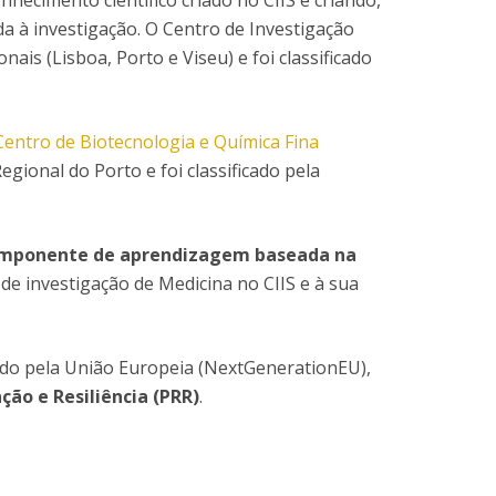
hecimento científico criado no CIIS e criando,
ocentes
a à investigação. O Centro de Investigação
ós-Doutoramento em Bioética
edia & Público
nais (Lisboa, Porto e Viseu) e foi classificado
Centro de Biotecnologia e Química Fina
ional do Porto e foi classificado pela
omponente de aprendizagem baseada na
 de investigação de Medicina no CIIS e à sua
iado pela União Europeia (NextGenerationEU),
ão e Resiliência (PRR)
.