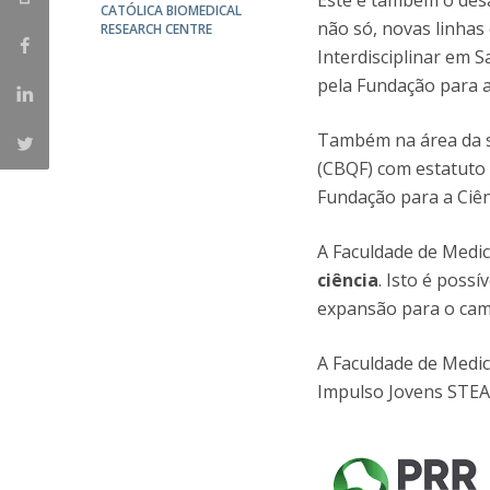
Este é também o desa
Committees
CATÓLICA BIOMEDICAL
não só, novas linhas
RESEARCH CENTRE
Applications
Interdisciplinar em S
Awards
pela Fundação para a
Team and Contacts
Terms and Conditions
Também na área da s
(CBQF) com estatuto 
Fundação para a Ciên
A Faculdade de Medi
ciência
. Isto é poss
expansão para o cam
A Faculdade de Medic
Impulso Jovens STEA