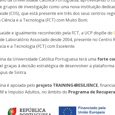
fio da Universidade Católica Portuguesa, aproveitando o con
D
Conhecer a FM
 e grupos de investigação como uma nova instituição dedicad
P
M
Estudantes Embaixadores
aúde (CIIS), que está presente em três dos seus centros regio
 Ciência e a Tecnologia (FCT) com Muito Bom;
aúde e igualmente reconhecido pela FCT, a UCP dispõe do
de Laboratório Associado desde 2004, presente no Centro Reg
cia e a Tecnologia (FCT) com Excelente.
cina da Universidade Católica Portuguesa terá uma
forte c
ível graças à decisão estratégica de desenvolver a plataforma
pus de Sintra.
ina é apoiada pelo
projeto TRAINING4RESILIENCE
, financ
M e Impulso Adultos, no âmbito do
Programa de Recuperaç