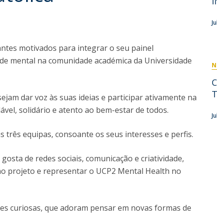
I
D
Conhecer a FM
P
M
Estudantes Embaixadores
J
ntes motivados para integrar o seu painel
aúde mental na comunidade académica da Universidade
N
T
jam dar voz às suas ideias e participar ativamente na
vel, solidário e atento ao bem-estar de todos.
J
três equipas, consoante os seus interesses e perfis.
gosta de redes sociais, comunicação e criatividade,
e ao projeto e representar o UCP2 Mental Health no
ntes curiosas, que adoram pensar em novas formas de