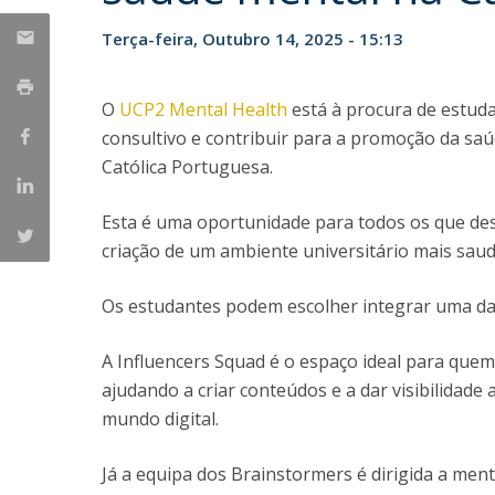
Committees
Applications
Terça-feira, Outubro 14, 2025 - 15:13
Awards
Team and Contacts
O
UCP2 Mental Health
está à procura de estuda
Terms and Conditions
consultivo e contribuir para a promoção da s
Católica Portuguesa.
Esta é uma oportunidade para todos os que dese
criação de um ambiente universitário mais saudá
Os estudantes podem escolher integrar uma das 
A Influencers Squad é o espaço ideal para quem 
ajudando a criar conteúdos e a dar visibilidad
mundo digital.
Já a equipa dos Brainstormers é dirigida a me