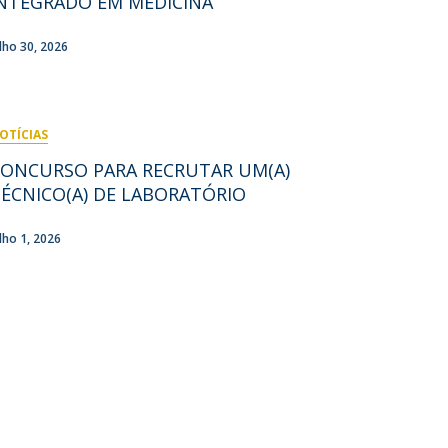
NTEGRADO EM MEDICINA
ocentes
ós-Doutoramento em Bioética
edia & Público
ulho 30, 2026
OTÍCIAS
CONCURSO PARA RECRUTAR UM(A)
ÉCNICO(A) DE LABORATÓRIO
ulho 1, 2026