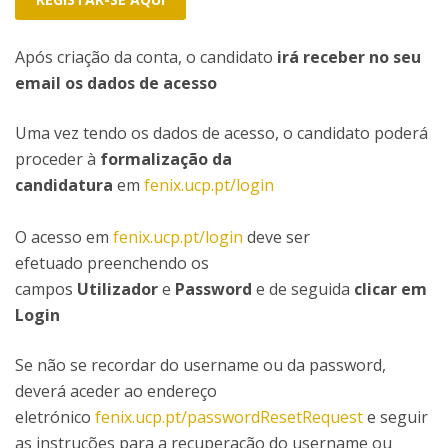
Após criação da conta, o candidato
irá receber no seu
email os dados de acesso
Uma vez tendo os dados de acesso, o candidato poderá
proceder à
formalização da
candidatura
em
fenix.ucp.pt/login
O acesso em
fenix.ucp.pt/login
deve ser
efetuado preenchendo os
campos
Utilizador
e
Password
e de seguida
clicar em
Login
Se não se recordar do username ou da password,
deverá aceder ao endereço
eletrónico
fenix.ucp.pt/passwordResetRequest
e seguir
as instruções para a recuperação do username ou