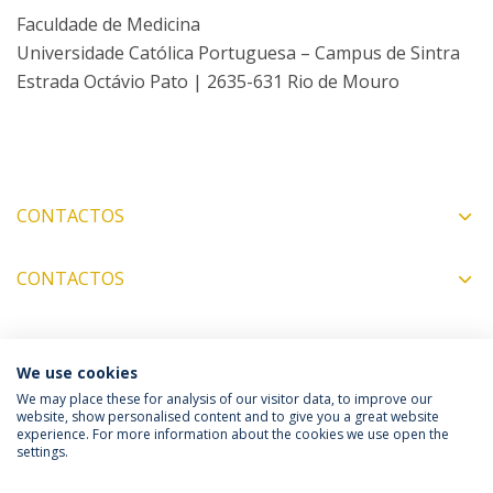
Faculdade de Medicina
Universidade Católica Portuguesa – Campus de Sintra
Estrada Octávio Pato | 2635-631 Rio de Mouro
CONTACTOS
CONTACTOS
COORDENADORES
We use cookies
We may place these for analysis of our visitor data, to improve our
website, show personalised content and to give you a great website
experience. For more information about the cookies we use open the
Política de Privacidade
Termos & Condições
settings.
Direitos do Titular dos Dados