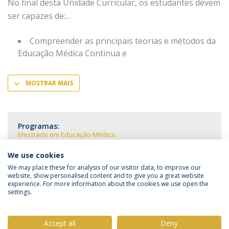
No final desta Unidade Curricular, os estudantes devem
ser capazes de:
Compreender as principais teorias e métodos da
Educação Médica Continua e
MOSTRAR MAIS
Programas:
Mestrado em Educação Médica
We use cookies
We may place these for analysis of our visitor data, to improve our
website, show personalised content and to give you a great website
experience. For more information about the cookies we use open the
Política de Privacidade
Termos & Condições
settings.
Direitos do Titular dos Dados
Accept all
Deny