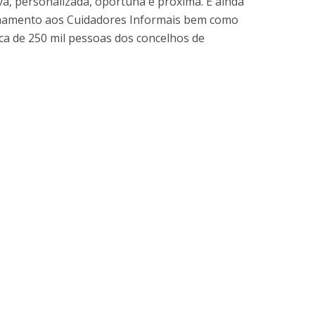
iva, personalizada, oportuna e próxima. É ainda
rofessors
nhamento aos Cuidadores Informais bem como
ost-Doctorate in Bioethics
edia & Public
ca de 250 mil pessoas dos concelhos de