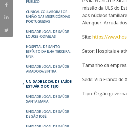
e Vila Franca de Xira
Committees
PÚBLICO
missão da ULS do Es
Applications
CLINICAL COLLABORATOR -
aos núcleos familiar
Awards
UNIÃO DAS MISERICÓRDIAS
PORTUGUESAS
Team and Contacts
Alenquer, Arruda dos
Terms and Conditions
UNIDADE LOCAL DE SAÚDE
Site:
https://www.hosp
LOURES-ODIVELAS
HOSPITAL DE SANTO
Setor: Hospitais e a
ESPÍRITO DA ILHA TERCEIRA,
EPER
Tamanho da empresa:
UNIDADE LOCAL DE SAÚDE
AMADORA/SINTRA
Sede: Vila Franca de X
UNIDADE LOCAL DE SAÚDE
ESTUÁRIO DO TEJO
Tipo: Órgão govern
UNIDADE LOCAL DE SAÚDE
SANTA MARIA
UNIDADE LOCAL DE SAÚDE
DE SÃO JOSÉ
UNIDADE LOCAL DE SAÚDE