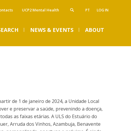
ontacts
UCP2 Mental Health
PT
LOG IN
SEARCH
NEWS & EVENTS
ABOUT
atólica Health Education - Advanced
artnership and Collaborations
VENTS
ducation
ntroduction
dvanced Course in Sleep Medicine
linical Partnership
lobal Pharma Executive Course
cademic Collaborator
dvanced Course Sleep Lab Academy
linical Collaborators
dvanced Course in Sleep Pediatric Medicine
artir de 1 de janeiro de 2024, a Unidade Local
raining Course in Entrepreneurship in Health
requently Asked Questions Overview
Welcome Week 2026
ver e preservar a saúde, prevenindo a doença,
RR - Completed Courses
odas as faixas etárias. A ULS do Estuário do
Tue, 08 Sep 2026 - 09:00
pplicants
quer, Arruda dos Vinhos, Azambuja, Benavente
tudents
ost-Doctorate in Bioethics