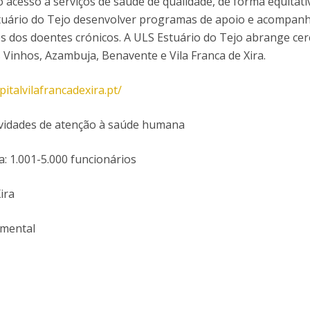
 o acesso a serviços de saúde de qualidade, de forma equitat
P
Get to Know the Catolica Medical School
tuário do Tejo desenvolver programas de apoio e acompa
P
M
Ambassadors
es dos doentes crónicos. A ULS Estuário do Tejo abrange cer
 Vinhos, Azambuja, Benavente e Vila Franca de Xira.
italvilafrancadexira.pt/
tividades de atenção à saúde humana
 1.001-5.000 funcionários
ira
amental