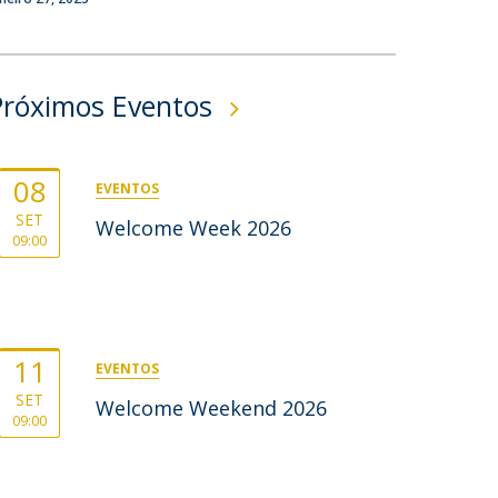
ocentes
ós-Doutoramento em Bioética
edia & Público
Próximos Eventos
08
EVENTOS
SET
Welcome Week 2026
09:00
11
EVENTOS
SET
Welcome Weekend 2026
09:00