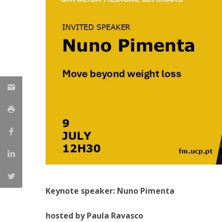
Committees
Applications
Awards
Team and Contacts
Terms and Conditions
Keynote speaker: Nuno Pimenta
hosted by Paula Ravasco