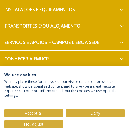
INSTALAÇÕES E EQUIPAMENTOS
TRANSPORTES E/OU ALOJAMENTO
SERVIÇOS E APOIOS – CAMPUS LISBOA SEDE
CONHECER A FMUCP
GABINETE APOIO AO ALUNO
We use cookies
We may place these for analysis of our visitor data, to improve our
website, show personalised content and to give you a great website
experience. For more information about the cookies we use open the
Política de Privacidade
Termos & Condições
settings.
Direitos do Titular dos Dados
Accept all
Deny
No, adjust
© 2026 Universidade Católica Portuguesa