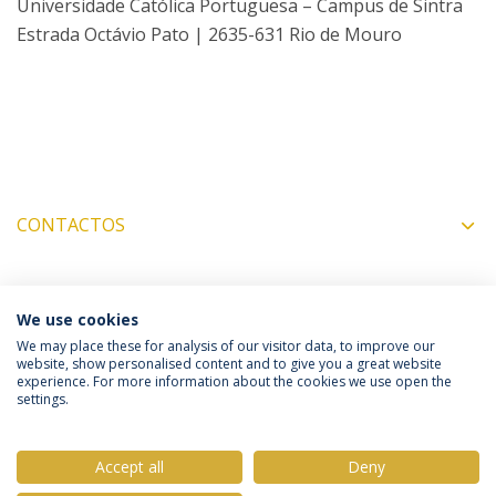
Universidade Católica Portuguesa – Campus de Sintra
Estrada Octávio Pato | 2635-631 Rio de Mouro
CONTACTOS
COORDENADORES
We use cookies
We may place these for analysis of our visitor data, to improve our
website, show personalised content and to give you a great website
experience. For more information about the cookies we use open the
Política de Privacidade
Termos & Condições
settings.
Direitos do Titular dos Dados
Accept all
Deny