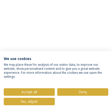
We use cookies
Política de Privacidade
Termos & Condições
We may place these for analysis of our visitor data, to improve our
website, show personalised content and to give you a great website
Direitos do Titular dos Dados
experience. For more information about the cookies we use open the
settings.
Accept all
Deny
© 2026 Universidade Católica Portuguesa
No, adjust