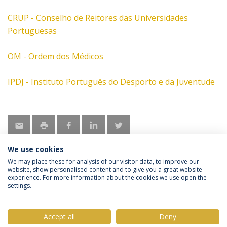
CRUP - Conselho de Reitores das Universidades
Portuguesas
OM - Ordem dos Médicos
IPDJ - Instituto Português do Desporto e da Juventude
We use cookies
We may place these for analysis of our visitor data, to improve our
website, show personalised content and to give you a great website
experience. For more information about the cookies we use open the
Política de Privacidade
Termos & Condições
settings.
Direitos do Titular dos Dados
Accept all
Deny