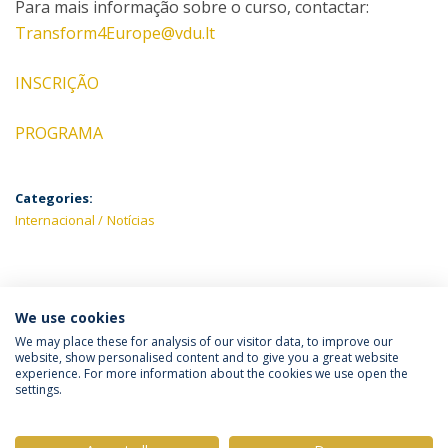
Para mais informação sobre o curso, contactar:
Transform4Europe@vdu.lt
INSCRIÇÃO
PROGRAMA
Categories:
Internacional
Notícias
ÚLTIMAS NOTÍCIAS
We use cookies
We may place these for analysis of our visitor data, to improve our
website, show personalised content and to give you a great website
experience. For more information about the cookies we use open the
Política de Privacidade
Termos & Condições
settings.
Direitos do Titular dos Dados