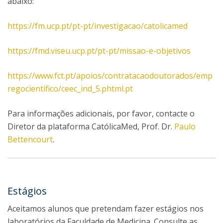
abaixo:
https://fm.ucp.pt/pt-pt/investigacao/catolicamed
https://fmd.viseu.ucp.pt/pt-pt/missao-e-objetivos​
https://www.fct.pt/apoios/contratacaodoutorados/emp
regocientifico/ceec_ind_5.phtml.pt
Para informações adicionais, por favor, contacte o
Diretor da plataforma CatólicaMed, Prof. Dr.
Paulo
Bettencourt
.
Estágios
Aceitamos alunos que pretendam fazer estágios nos
laboratórios da Faculdade de Medicina. Consulte as