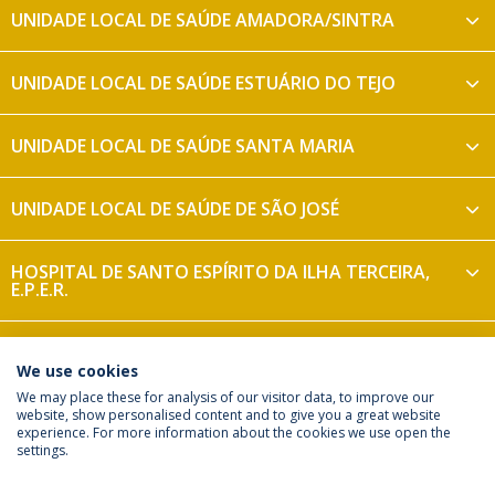
UNIDADE LOCAL DE SAÚDE AMADORA/SINTRA
UNIDADE LOCAL DE SAÚDE ESTUÁRIO DO TEJO
UNIDADE LOCAL DE SAÚDE SANTA MARIA
UNIDADE LOCAL DE SAÚDE DE SÃO JOSÉ
HOSPITAL DE SANTO ESPÍRITO DA ILHA TERCEIRA,
E.P.E.R.
UNIDADE LOCAL DE SAÚDE DO OESTE
We use cookies
We may place these for analysis of our visitor data, to improve our
website, show personalised content and to give you a great website
experience. For more information about the cookies we use open the
settings.
Privacy Policy
Terms & Conditions
Rights of Data Subjects