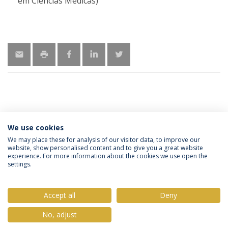
em Ciências Médicas)
MAIS INFORMAÇÕES
We use cookies
We may place these for analysis of our visitor data, to improve our
website, show personalised content and to give you a great website
experience. For more information about the cookies we use open the
Política de Privacidade
Termos & Condições
settings.
Direitos do Titular dos Dados
Accept all
Deny
No, adjust
© 2026 Universidade Católica Portuguesa