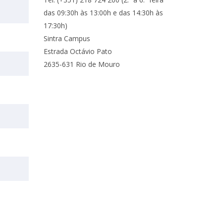
ocentes
das 09:30h às 13:00h e das 14:30h às
ós-Doutoramento em Bioética
edia & Público
17:30h)
Sintra Campus
Estrada Octávio Pato
2635-631 Rio de Mouro