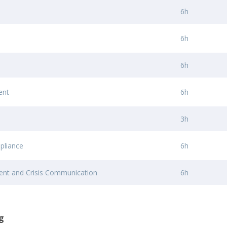
D
Conhecer a FM
6h
P
M
Estudantes Embaixadores
6h
6h
ent
6h
3h
pliance
6h
nt and Crisis Communication
6h
g