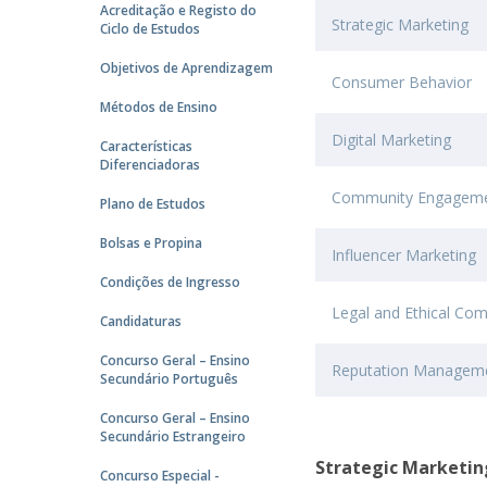
Committees
Acreditação e Registo do
Strategic Marketing
Ciclo de Estudos
Applications
Awards
Objetivos de Aprendizagem
Consumer Behavior
Team and Contacts
Métodos de Ensino
Terms and Conditions
Digital Marketing
Características
Diferenciadoras
Community Engagem
Plano de Estudos
Bolsas e Propina
Influencer Marketing
Condições de Ingresso
Legal and Ethical Com
Candidaturas
Concurso Geral – Ensino
Reputation Manageme
Secundário Português
Concurso Geral – Ensino
Secundário Estrangeiro
Strategic Marketin
Concurso Especial -