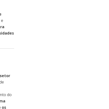
e
 e
ara
sidades
 setor
 de
nto do
uma
e os