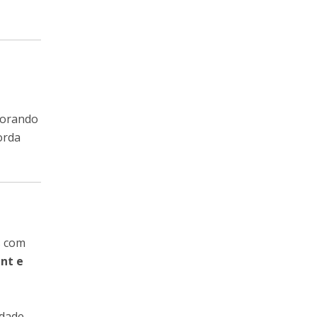
lorando
orda
s com
nt e
idade