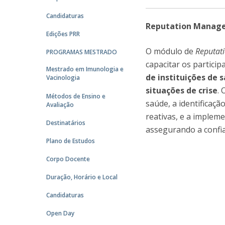
Candidaturas
Reputation Manage
Edições PRR
O módulo de
Reputat
PROGRAMAS MESTRADO
capacitar os partici
Mestrado em Imunologia e
de instituições de
Vacinologia
situações de crise
.
Métodos de Ensino e
saúde, a identificaçã
Avaliação
reativas, e a implem
Destinatários
assegurando a confian
Plano de Estudos
Corpo Docente
Duração, Horário e Local
Candidaturas
Open Day