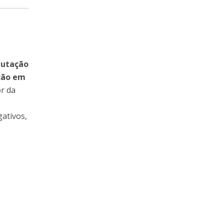
putação
ção em
r da
ativos,