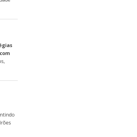
égias
r com
s,
a
antindo
drões