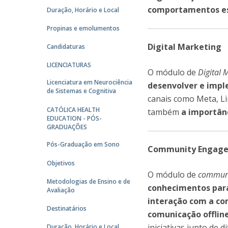
comportamentos esp
Duração, Horário e Local
Propinas e emolumentos
Digital Marketing
Candidaturas
LICENCIATURAS
O módulo de
Digital 
Licenciatura em Neurociência
desenvolver e impl
de Sistemas e Cognitiva
canais como Meta, Li
CATÓLICA HEALTH
também
a importânc
EDUCATION - PÓS-
GRADUAÇÕES
Pós-Graduação em Sono
Community Engag
Objetivos
O módulo de
commun
Metodologias de Ensino e de
conhecimentos para
Avaliação
interação com a co
Destinatários
comunicação offline
iniciativas junto de
Duração, Horário e Local