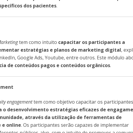
ecíficos dos pacientes
.
Marketing
tem como intuito
capacitar os participantes a
ementar estratégias e planos de marketing digital
, exp
nkedIn, Google Ads, Youtube, entre outros. Este módulo ab
ia de conteúdos pagos e conteúdos orgânicos
.
ement
ity engagement
tem como objetivo capacitar os participante
 o desenvolvimento estratégias eficazes de engagame
munidade, através da utilização de ferramentas de
 e online
. Os participantes serão capazes de implementar
 diferentes públicos-alvo, com o intuito de promover a comun