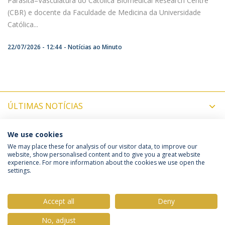
Parasita–Vasculatura do Católica Biomedical Research Centre
(CBR) e docente da Faculdade de Medicina da Universidade
Católica...
22/07/2026 - 12:44
Notícias ao Minuto
ÚLTIMAS NOTÍCIAS
PRÓXIMOS EVENTOS
We use cookies
We may place these for analysis of our visitor data, to improve our
website, show personalised content and to give you a great website
experience. For more information about the cookies we use open the
Política de Privacidade
Termos & Condições
settings.
Direitos do Titular dos Dados
Accept all
Deny
No, adjust