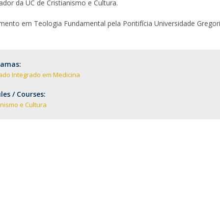
D
dor da UC de Cristianismo e Cultura.
Conhecer a FM
P
M
Estudantes Embaixadores
ento em Teologia Fundamental pela Pontifícia Universidade Gregor
ramas:
ado Integrado em Medicina
es / Courses:
anismo e Cultura