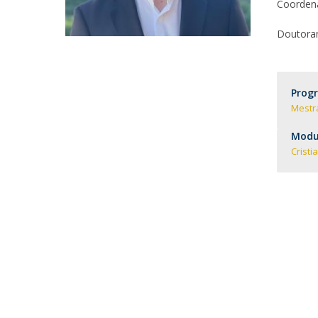
Committees
Coordena
Applications
Doutoram
Awards
Team and Contacts
Terms and Conditions
Prog
Mestr
Modul
Cristi