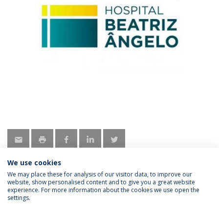
We use cookies
We may place these for analysis of our visitor data, to improve our
website, show personalised content and to give you a great website
experience. For more information about the cookies we use open the
Política de Privacidade
Termos & Condições
settings.
Direitos do Titular dos Dados