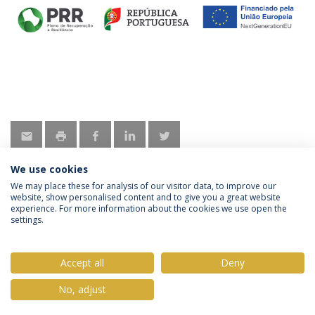
We use cookies
We may place these for analysis of our visitor data, to improve our
website, show personalised content and to give you a great website
experience. For more information about the cookies we use open the
Política de Privacidade
Termos & Condições
settings.
Direitos do Titular dos Dados
Accept all
Deny
No, adjust
© 2026 Universidade Católica Portuguesa