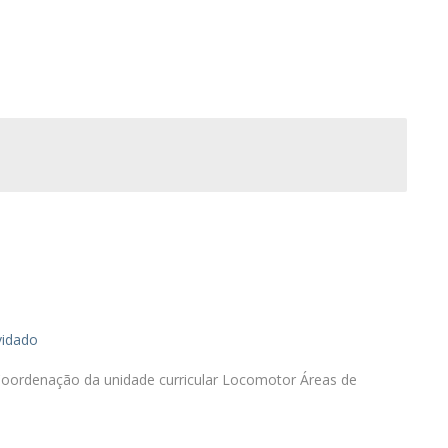
D
Conhecer a FM
P
M
Estudantes Embaixadores
vidado
oordenação da unidade curricular Locomotor Áreas de