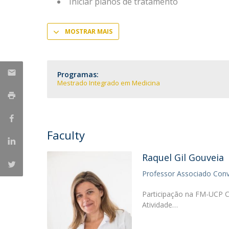
Iniciar planos de tratamento
Committees
Applications
Awards
MOSTRAR MAIS
Team and Contacts
Terms and Conditions
Programas:
Mestrado Integrado em Medicina
Faculty
Raquel Gil Gouveia
Professor Associado Con
Participação na FM-UCP C
Atividade…