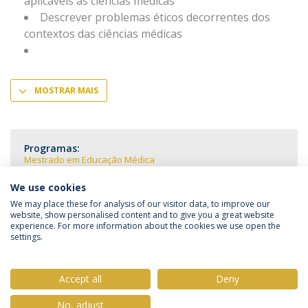
aplicáveis às ciências médicas
Descrever problemas éticos decorrentes dos
contextos das ciências médicas
MOSTRAR MAIS
Programas:
Mestrado em Educação Médica
We use cookies
We may place these for analysis of our visitor data, to improve our
website, show personalised content and to give you a great website
experience. For more information about the cookies we use open the
Política de Privacidade
Termos & Condições
settings.
Direitos do Titular dos Dados
Accept all
Deny
No, adjust