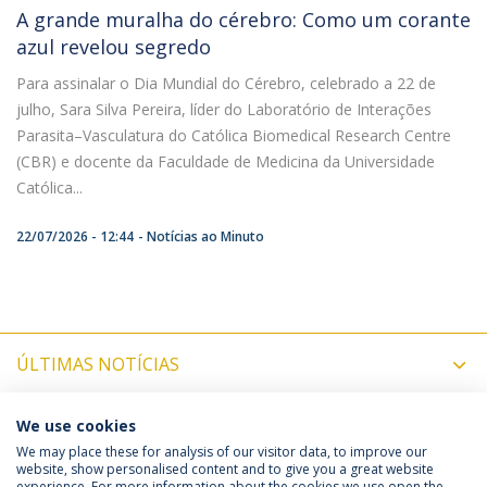
A grande muralha do cérebro: Como um corante
azul revelou segredo
Para assinalar o Dia Mundial do Cérebro, celebrado a 22 de
julho, Sara Silva Pereira, líder do Laboratório de Interações
Parasita–Vasculatura do Católica Biomedical Research Centre
(CBR) e docente da Faculdade de Medicina da Universidade
Católica...
22/07/2026 - 12:44
Notícias ao Minuto
ÚLTIMAS NOTÍCIAS
PRÓXIMOS EVENTOS
We use cookies
We may place these for analysis of our visitor data, to improve our
website, show personalised content and to give you a great website
experience. For more information about the cookies we use open the