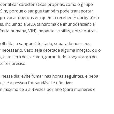
 identificar características próprias, como o grupo
s. Sim, porque o sangue também pode transportar
e provocar doenças em quem o receber. É obrigatório
s, incluindo a SIDA (síndroma de imunodeficiência
ncia humana, VIH), hepatites e sífilis, entre outras.
colheita, o sangue é testado, separado nos seus
necessário. Caso seja detetada alguma infeção, ou o
, este será descartado, garantindo a segurança do
e for preciso.
esse dia, evite fumar nas horas seguintes, e beba
, se a pessoa for saudável e não tiver
 máximo de 3 a 4 vezes por ano (para mulheres e