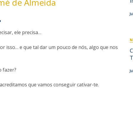
omé de Almeida
I
D
Conhecer a FM
P
M
Estudantes Embaixadores
J
?
cisar, ele precisa…
N
or isso… e que tal dar um pouco de nós, algo que nos
T
 fazer?
J
 acreditamos que vamos conseguir cativar-te.