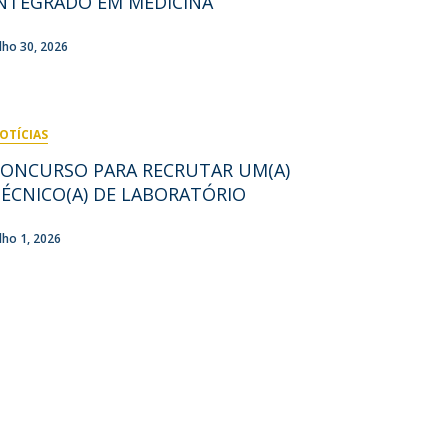
NTEGRADO EM MEDICINA
ocentes
ós-Doutoramento em Bioética
edia & Público
ulho 30, 2026
OTÍCIAS
CONCURSO PARA RECRUTAR UM(A)
ÉCNICO(A) DE LABORATÓRIO
ulho 1, 2026