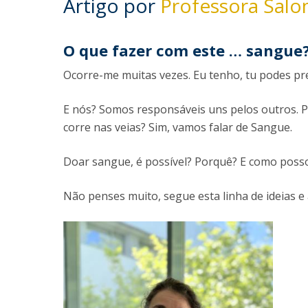
Artigo por
Professora Sal
Committees
Applications
Awards
O que fazer com este … sangue
Team and Contacts
Terms and Conditions
Ocorre-me muitas vezes. Eu tenho, tu podes pre
E nós? Somos responsáveis uns pelos outros. P
corre nas veias? Sim, vamos falar de Sangue.
Doar sangue, é possível? Porquê? E como posso
Não penses muito, segue esta linha de ideias e