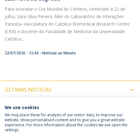
Para assinalar o Dia Mundial do Cérebro, celebrado a 22 de
julho, Sara Silva Pereira, líder do Laboratório de Interações
Parasita–Vasculatura do Católica Biomedical Research Centre
(CBR) e docente da Faculdade de Medicina da Universidade
Católica...
22/07/2026 - 12:44
Notícias ao Minuto
ÚLTIMAS NOTÍCIAS
PRÓXIMOS EVENTOS
We use cookies
We may place these for analysis of our visitor data, to improve our
website, show personalised content and to give you a great website
experience. For more information about the cookies we use open the
Política de Privacidade
Termos & Condições
settings.
Direitos do Titular dos Dados