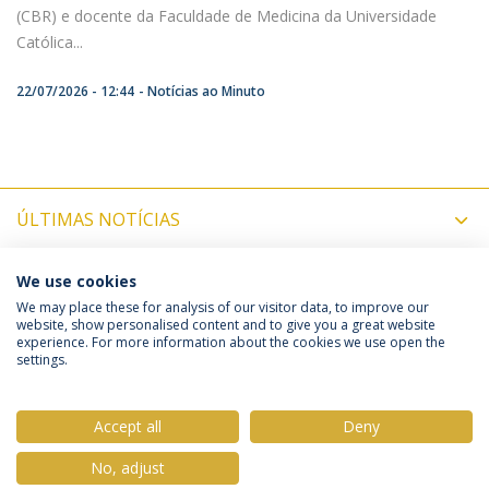
(CBR) e docente da Faculdade de Medicina da Universidade
Católica...
22/07/2026 - 12:44
Notícias ao Minuto
ÚLTIMAS NOTÍCIAS
PRÓXIMOS EVENTOS
We use cookies
We may place these for analysis of our visitor data, to improve our
website, show personalised content and to give you a great website
experience. For more information about the cookies we use open the
Política de Privacidade
Termos & Condições
settings.
Direitos do Titular dos Dados
Accept all
Deny
No, adjust
© 2026 Universidade Católica Portuguesa